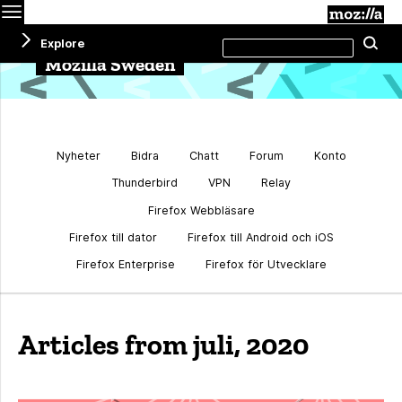
Menu
M
Search
Explore
Se
this
site
Mozilla Sweden
Nyheter
Bidra
Chatt
Forum
Konto
Thunderbird
VPN
Relay
Firefox Webbläsare
Firefox till dator
Firefox till Android och iOS
Firefox Enterprise
Firefox för Utvecklare
Articles from juli, 2020